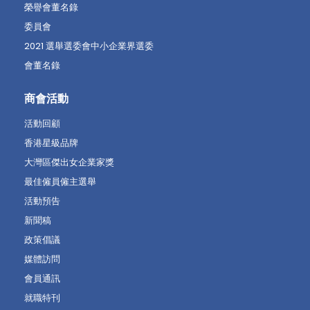
榮譽會董名錄
委員會
2021 選舉選委會中小企業界選委
會董名錄
商會活動
活動回顧
香港星級品牌
大灣區傑出女企業家獎
最佳僱員僱主選舉
活動預告
新聞稿
政策倡議
媒體訪問
會員通訊
就職特刊