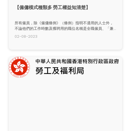
【僱傭模式種類多 勞工權益知清楚】
所有僱員，除《僱傭條例》（條例）指明不適用的人士外，
不論他們的工作時數及獲聘用的職位名稱是全職僱員、「兼
職」僱員、散工還是替工，均受條例的保障，並可享有一些
02-08-2023
基本權益，例如工資的支付、扣除的限制、放取法定假日、
和參加職工會權利等。如僱員連續受僱於同一僱主四個星期
或以上，每星期工作最少 18 小時，便屬「連續性合約」。他
們享有條例下更多權益，例如休息日、有薪年假、法定假日
薪酬、疾病津貼、遣散費或長期服務金等。