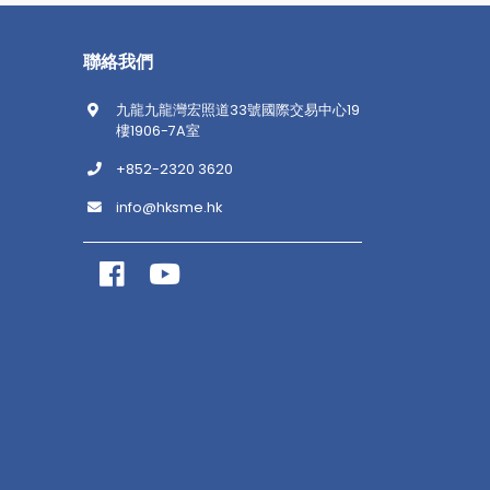
聯絡我們
九龍九龍灣宏照道33號國際交易中心19
樓1906-7A室
+852-2320 3620
info@hksme.hk