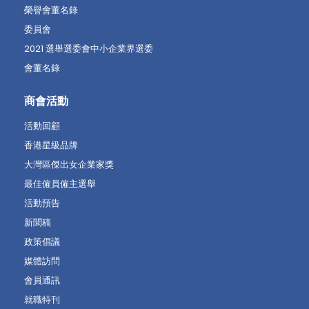
榮譽會董名錄
委員會
2021 選舉選委會中小企業界選委
會董名錄
商會活動
活動回顧
香港星級品牌
大灣區傑出女企業家獎
最佳僱員僱主選舉
活動預告
新聞稿
政策倡議
媒體訪問
會員通訊
就職特刊