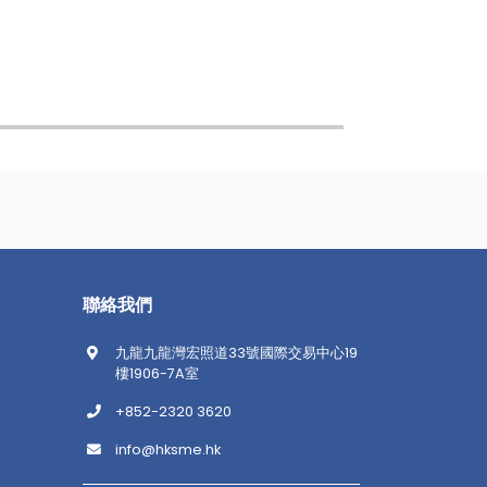
聯絡我們
九龍九龍灣宏照道33號國際交易中心19
樓1906-7A室
+852-2320 3620
info@hksme.hk