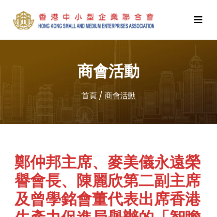
商會活動
首頁
/
商會活動
鄭仲邦主席、麥美儀永遠榮
譽會長、陳麗欣第二副主席
及曾學銘會董代表出席香港