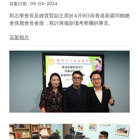
花絮日期 : 09-04-2024
郭志華會長及鍾貴賢副主席於4月9日與香港新疆同鄉總
會孫麗會長會面，商討籌備新彊考察團的事宜。
花絮相片