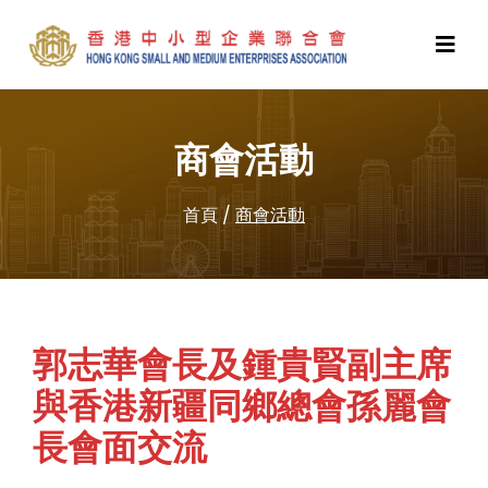
商會活動
首頁
/
商會活動
郭志華會長及鍾貴賢副主席
與香港新疆同鄉總會孫麗會
長會面交流