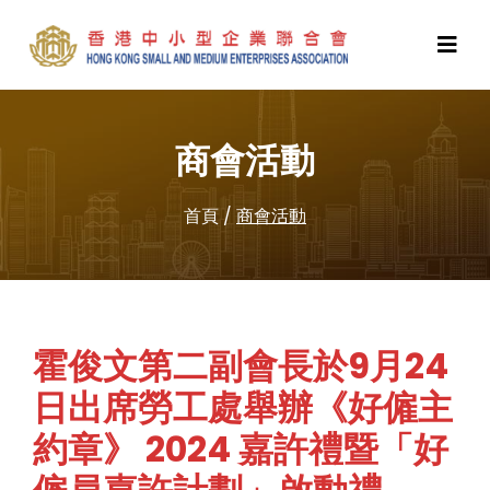
商會活動
首頁
/
商會活動
霍俊文第二副會長於9月24
日出席勞工處舉辦《好僱主
約章》 2024 嘉許禮暨「好