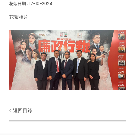
花絮日期 : 17-10-2024
花絮相片
< 返回目錄