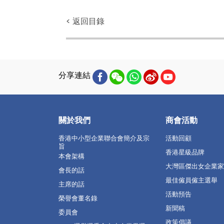
< 返回目錄
分享連結
關於我們
商會活動
香港中小型企業聯合會簡介及宗
活動回顧
旨
香港星級品牌
本會架構
大灣區傑出女企業家
會長的話
最佳僱員僱主選舉
主席的話
活動預告
榮譽會董名錄
新聞稿
委員會
政策倡議