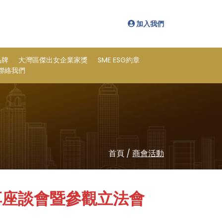
加入我們
品牌
大灣區傑出女企業家獎
SME ESG約章
聯絡我們
首頁
/
商會活動
享座談會暨參觀立法會