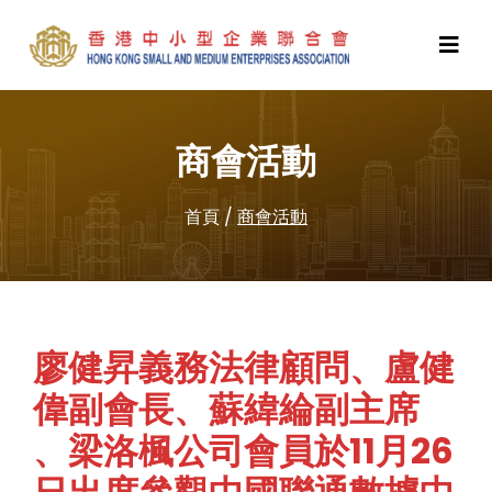
商會活動
首頁
/
商會活動
廖健昇義務法律顧問、盧健
偉副會長、蘇緯綸副主席
、梁洛楓公司會員於11月26