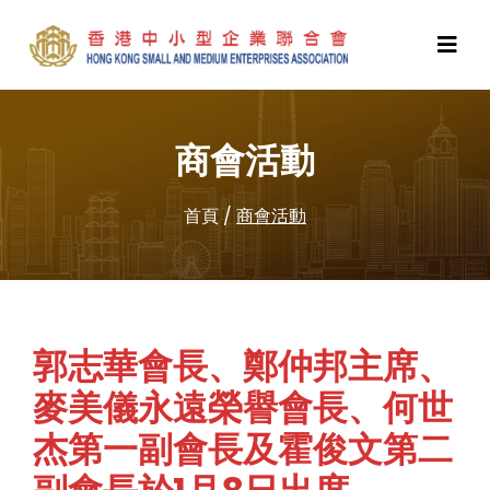
商會活動
首頁
/
商會活動
郭志華會長、鄭仲邦主席、
麥美儀永遠榮譽會長、何世
杰第一副會長及霍俊文第二