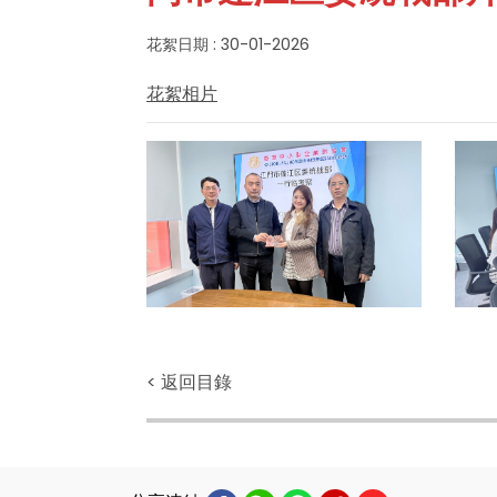
花絮日期 : 30-01-2026
花絮相片
< 返回目錄